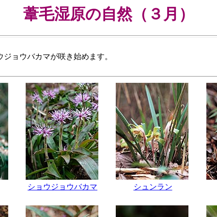
葦毛湿原の自然（３月）
ウジョウバカマが咲き始めます。
ショウジョウバカマ
シュンラン