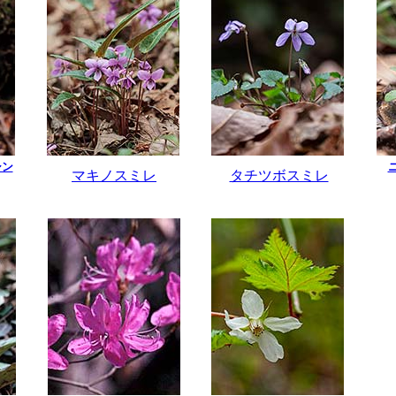
シン
マキノスミレ
タチツボスミレ